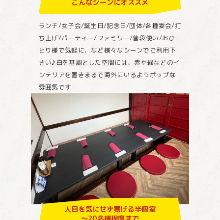
こんなシーンにオススメ
ランチ/女子会/誕生日/記念日/団体/各種宴会/打
ち上げ/パーティー/ファミリー/普段使い/おひ
とり様で気軽に、など様々なシーンでご利用下
さい♪白を基調とした空間には、赤や緑などのイ
ンテリアを置きまるで海外にいるようポップな
雰囲気です
人目を気にせず寛げる半個室
～20名様程度まで