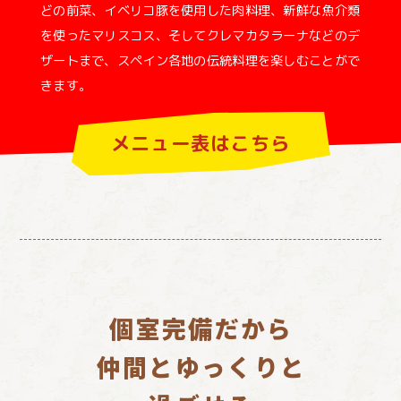
どの前菜、イベリコ豚を使用した肉料理、新鮮な魚介類
を使ったマリスコス、そしてクレマカタラーナなどのデ
ザートまで、スペイン各地の伝統料理を楽しむことがで
きます。
メニュー表はこちら
店
オス
お
お
舗
ス
知
問
情
メ！
ら
い
報
せ
合
わ
せ
個室完備だから
仲間とゆっくりと