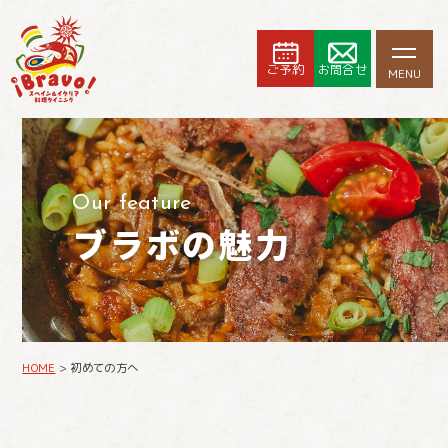
ご予約
お問合せ
MENU
予約
Our feature
ブラボの魅力
HOME
>
初めての方へ