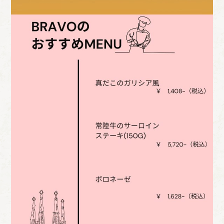
店
オス
お
お
舗
ス
知
問
情
メ！
ら
い
報
せ
合
わ
せ